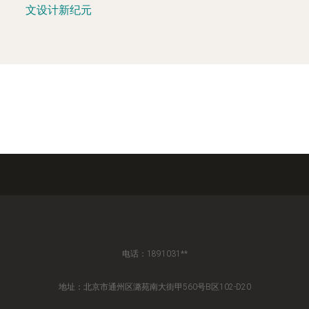
文设计新纪元
电话：1891031**
地址：北京市通州区潞苑南大街甲560号B区102-D20