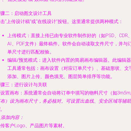
步骤二：启动图文设计工具
击“上传设计稿”或“在线设计”按钮。这里通常提供两种模式：
上传模式
：直接上传已由专业软件制作好的（如PSD、CDR
AI、PDF文件）最终稿件。软件会自动读取文件尺寸，并与
单尺寸进行匹配校验。
编辑/预览模式
：进入软件内置的简易画布编辑器。此编辑器
工具通常包括：画布设置（对应订单尺寸）、基础形状、文
添加、图片上传、颜色填充、图层简单排序等功能。
步骤三：进行设计与关联
.
设置画布
：系统通常会自动将订单中填写的物料尺寸（如3m
5
灯布）设为画布尺寸，务必核对。可设置出血线、安全区域等辅
线。
.
添加内容
：
传客户Logo、产品图片等素材。