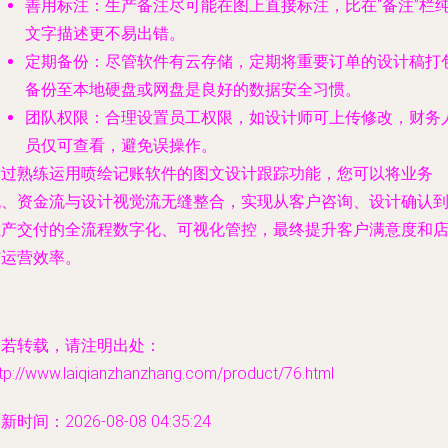
善用标注
：生产备注尽可能在图上直接标注，比在“备注”栏
文字描述更不易出错。
定期备份
：尽管软件有云存储，定期将重要订单的设计稿打
备份至本地硬盘或网盘是良好的数据安全习惯。
团队权限
：合理设置员工权限，如设计师可上传修改，财务
员仅可查看，避免误操作。
通过熟练运用喷绘记账软件的图文设计跟踪功能，您可以将业务
流、资金流与设计视觉流无缝整合，实现从客户咨询、设计确认
生产交付的全流程数字化、可视化管控，最终提升客户满意度和
铺运营效率。
如若转载，请注明出处：
tp://www.laiqianzhanzhang.com/product/76.html
新时间：2026-08-08 04:35:24