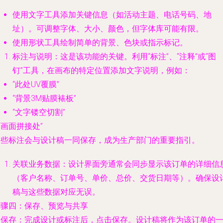
使用文字工具添加关键信息（如活动主题、电话号码、地
址）。可调整字体、大小、颜色，但字体库可能有限。
使用形状工具绘制简单的背景、色块或指示标记。
标注与说明
：这是该功能的关键。利用“标注”、“注释”或“图
钉”工具，在画布的特定位置添加文字说明，例如：
“此处UV覆膜”
“背景3M贴膜裱板”
“文字镂空切割”
 “画面拼接处”
这些标注会与设计稿一同保存，成为生产部门的重要指引。
关联业务数据
：设计界面旁通常会同步显示该订单的详细信
（客户名称、订单号、单价、总价、交货日期等）。确保设
稿与这些数据对应无误。
步骤四：保存、预览与共享
.
保存
：完成设计或标注后，点击保存。设计稿将作为该订单的