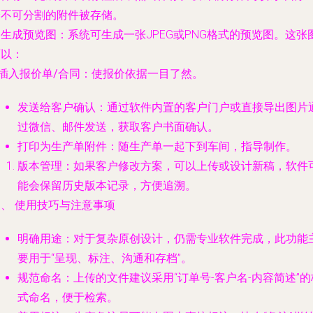
个不可分割的附件被存储。
.
生成预览图
：系统可生成一张JPEG或PNG格式的预览图。这张
可以：
插入报价单/合同
：使报价依据一目了然。
发送给客户确认
：通过软件内置的客户门户或直接导出图片
过微信、邮件发送，获取客户书面确认。
打印为生产单附件
：随生产单一起下到车间，指导制作。
版本管理
：如果客户修改方案，可以上传或设计新稿，软件
能会保留历史版本记录，方便追溯。
、 使用技巧与注意事项
明确用途
：对于复杂原创设计，仍需专业软件完成，此功能
要用于“呈现、标注、沟通和存档”。
规范命名
：上传的文件建议采用“订单号-客户名-内容简述”的
式命名，便于检索。