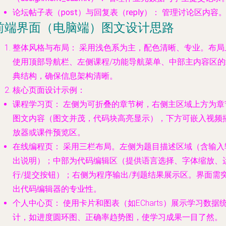
论坛帖子表（post）与回复表（reply）：
管理讨论区内容
前端界面（电脑端）图文设计思路
整体风格与布局：
采用浅色系为主，配色清晰、专业。布局
使用顶部导航栏、左侧课程/功能导航菜单、中部主内容区的
典结构，确保信息架构清晰。
核心页面设计示例：
课程学习页：
左侧为可折叠的章节树，右侧主区域上方为章
图文内容（图文并茂，代码块高亮显示），下方可嵌入视频
放器或课件预览区。
在线编程页：
采用三栏布局。左侧为题目描述区域（含输入
出说明）；中部为代码编辑区（提供语言选择、字体缩放、
行/提交按钮）；右侧为程序输出/判题结果展示区。界面需
出代码编辑器的专业性。
个人中心页：
使用卡片和图表（如ECharts）展示学习数据
计，如进度圆环图、正确率趋势图，使学习成果一目了然。