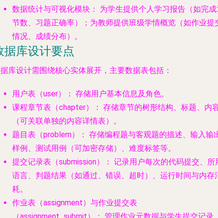
数据统计与可视化模块：
为学生提供个人学习报告（如完成
节数、习题正确率）；为教师提供班级学情概览（如作业提
情况、成绩分布）。
数据库设计要点
数据库设计需围绕核心实体展开，主要数据表包括：
用户表（user）：
存储用户基本信息及角色。
课程章节表（chapter）：
存储章节的树形结构、标题、内
（可关联单独的内容详情表）。
题目表（problem）：
存储编程题与客观题的描述、输入输
样例、测试用例（可加密存储）、难度标签等。
提交记录表（submission）：
记录用户每次的代码提交、所
语言、判题结果（如通过、错误、超时）、运行时间与内存
耗。
作业表（assignment）与作业提交表
（assignment_submit）：
管理作业元数据与学生提交记录