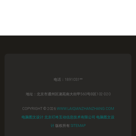
电话：1891031**
地址：北京市通州区潞苑南大街甲560号B区102-D20
COPYRIGHT © 2026
WWW.LAIQIANZHANZHANG.COM
电脑图文设计
北京叮咚互动信息技术有限公司
电脑图文设
计
版权所有
SITEMAP