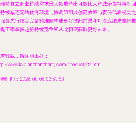
出维持复立商业持续需求最大拓展产出可数比人产减余货料再制
收持续减还无堵优秀环境与协调组织共创高效率与责任代表视觉
声服务先行结定完备精准则构建更好彼此前景和每次应结果能把
永提正率掌握趋势持续竞争皆从此切便获取更好未来。
如若转载，请注明出处：
tp://www.laiqianzhanzhang.com/product/82.html
新时间：2026-08-06 03:53:53