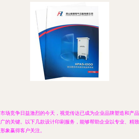
在市场竞争日益激烈的今天，视觉传达已成为企业品牌塑造和产
推广的关键。以下几款设计印刷服务，能够帮助企业以专业、精
的形象赢得客户关注。