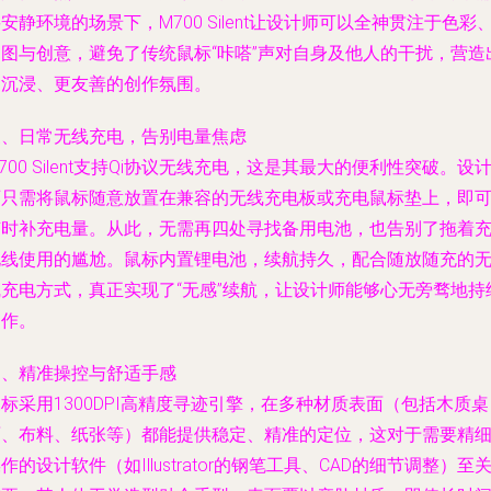
安静环境的场景下，M700 Silent让设计师可以全神贯注于色彩
构图与创意，避免了传统鼠标“咔嗒”声对自身及他人的干扰，营造
更沉浸、更友善的创作氛围。
三、日常无线充电，告别电量焦虑
700 Silent支持Qi协议无线充电，这是其最大的便利性突破。设
师只需将鼠标随意放置在兼容的无线充电板或充电鼠标垫上，即
随时补充电量。从此，无需再四处寻找备用电池，也告别了拖着
电线使用的尴尬。鼠标内置锂电池，续航持久，配合随放随充的
线充电方式，真正实现了“无感”续航，让设计师能够心无旁骛地持
创作。
四、精准操控与舒适手感
标采用1300DPI高精度寻迹引擎，在多种材质表面（包括木质桌
面、布料、纸张等）都能提供稳定、精准的定位，这对于需要精
作的设计软件（如Illustrator的钢笔工具、CAD的细节调整）至