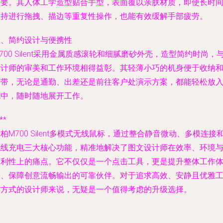
重要。其人体工学造型贴合手型，表面覆以亲肤材质，即使长时
握持进行拖拽、描边等重复性操作，也能有效缓解手部疲劳。
五、简约设计与便携性
700 Silent采用金属质感滚轮和细腻磨砂外壳，造型简约时尚，
设计师的审美和工作环境相得益彰。其轻薄小巧的机身便于收纳
携带，无论是通勤、出差还是前往客户处演示方案，都能轻松放
包中，随时随地展开工作。
**
柏M700 Silent多模式无线鼠标，通过整合静音微动、多模连接
无线充电三大核心功能，精准地解决了图文设计师在效率、环境
便利性上的痛点。它不仅仅是一个点击工具，更是提升整体工作
验、保障创意流畅输出的可靠伙伴。对于追求高效、安静且优雅
作方式的设计师来说，无疑是一个值得考虑的升级选择。