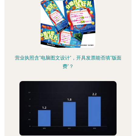
营业执照含“电脑图文设计”，开具发票能否填“版面
费”？