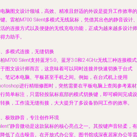
在电脑图文设计领域，高效、精准且舒适的外设是提升工作效率
键。雷柏M700 Silent多模式无线鼠标，凭借其出色的静音设计
灵活的连接方式以及便捷的无线充电功能，正成为越来越多设计
的得力助手。
一、多模式连接，无缝切换
柏M700 Silent支持蓝牙5.0、蓝牙3.0和2.4GHz无线三种连接模
对于图文设计师而言，这意味着可以同时连接并快速切换于台式
机、笔记本电脑、平板甚至手机之间。例如，在台式机上使用
hotoshop进行精细修图时，突然需要在平板电脑上查阅参考素
进行简单标注，只需轻按鼠标底部的模式切换键，即可瞬间完成
备转换，工作流无缝衔接，大大提升了多设备协同工作的效率。
二、极致静音，专注创作环境
Silent”静音微动是这款鼠标的核心亮点之一。其按键声音轻柔，
效降低了点击噪音。在开放式办公室、图书馆或深夜居家办公等