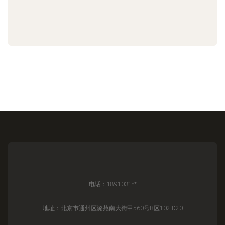
电话：1891031**
地址：北京市通州区潞苑南大街甲560号B区102-D20