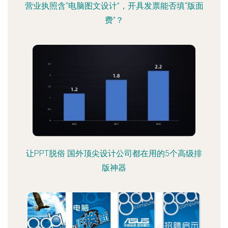
营业执照含“电脑图文设计”，开具发票能否填“版面
费”？
让PPT脱俗 国外顶尖设计公司都在用的5个高级排
版神器