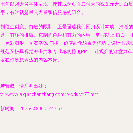
引用句以超大号字体呈现，使其成为页面最强大的视觉元素。白
黑字，有时就是最具力量和信服感的组合。
限制催生创意。白底的限制，正是逼迫我们回归设计本质：清晰
沟通、有序的排版、克制的色彩和有力的内容。掌握以上“留白、
版、色彩图形、文案字体”四招，你便能化约束为优势，设计出既
合规范又极具视觉冲击力和专业感的惊艳PPT，让观众的注意力牢
锁定在你所想表达的内容本身。
如若转载，请注明出处：
tp://www.laiqianzhanzhang.com/product/77.html
新时间：2026-08-06 05:47:57