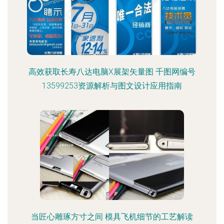
高效获取长寿八达电脑X展架矢量图 千图网编号
13599253资源解析与图文设计应用指南
当匠心雕琢方寸之间 模具飞机细节的工艺解读