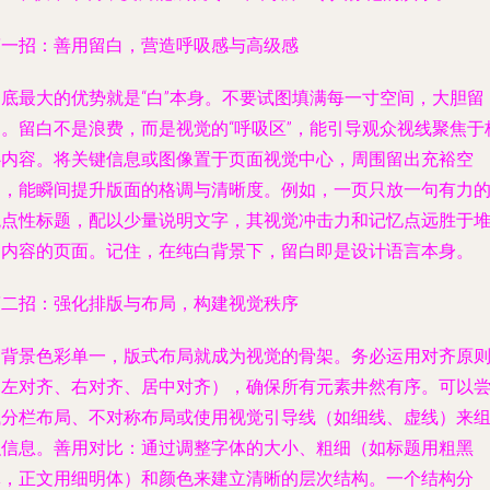
第一招：善用留白，营造呼吸感与高级感
白底最大的优势就是“白”本身。不要试图填满每一寸空间，大胆留
白。留白不是浪费，而是视觉的“呼吸区”，能引导观众视线聚焦于
心内容。将关键信息或图像置于页面视觉中心，周围留出充裕空
白，能瞬间提升版面的格调与清晰度。例如，一页只放一句有力
观点性标题，配以少量说明文字，其视觉冲击力和记忆点远胜于
砌内容的页面。记住，在纯白背景下，留白即是设计语言本身。
第二招：强化排版与布局，构建视觉秩序
当背景色彩单一，版式布局就成为视觉的骨架。务必运用对齐原
（左对齐、右对齐、居中对齐），确保所有元素井然有序。可以
试分栏布局、不对称布局或使用视觉引导线（如细线、虚线）来
织信息。善用对比：通过调整字体的大小、粗细（如标题用粗黑
体，正文用细明体）和颜色来建立清晰的层次结构。一个结构分